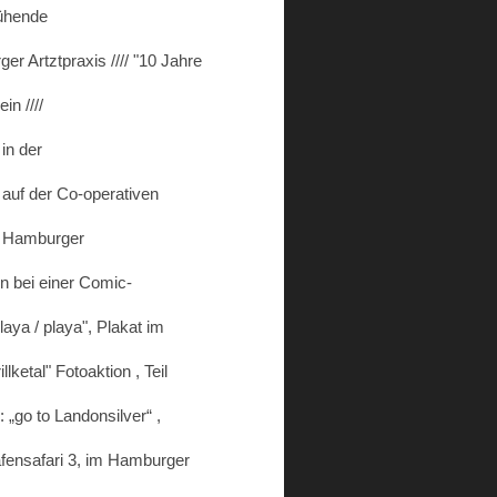
rühende
er Artztpraxis //// "10 Jahre
n ////
in der
 auf der Co-operativen
im Hamburger
en bei einer Comic-
laya / playa", Plakat im
ketal" Fotoaktion , Teil
 „go to Landonsilver“ ,
afensafari 3, im Hamburger