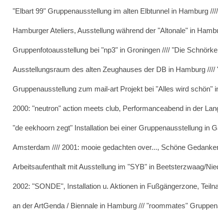
"Elbart 99" Gruppenausstellung im alten Elbtunnel in Hamburg //
Hamburger Ateliers, Ausstellung während der "Altonale" in Hambur
Gruppenfotoausstellung bei "np3" in Groningen //// "Die Schnörk
Ausstellungsraum des alten Zeughauses der DB in Hamburg //// 
Gruppenausstellung zum mail-art Projekt bei "Alles wird schön" i
2000: "neutron" action meets club, Performanceabend in der Lan
"de eekhoorn zegt" Installation bei einer Gruppenausstellung in Gal
Amsterdam //// 2001: mooie gedachten over..., Schöne Gedanken 
Arbeitsaufenthalt mit Ausstellung im "SYB" in Beetsterzwaag/Nied
2002: "SONDE", Installation u. Aktionen in Fußgängerzone, Teil
an der ArtGenda / Biennale in Hamburg /// "roommates" Gruppen