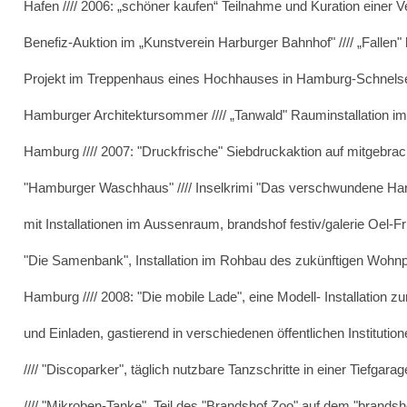
Hafen //// 2006: „schöner kaufen“ Teilnahme und Kuration einer V
Benefiz-Auktion im „Kunstverein Harburger Bahnhof" //// „Fallen" 
Projekt im Treppenhaus eines Hochhauses in Hamburg-Schnelsen
Hamburger Architektursommer //// „Tanwald" Rauminstallation 
Hamburg //// 2007: "Druckfrische" Siebdruckaktion auf mitgebra
"Hamburger Waschhaus" //// Inselkrimi "Das verschwundene Han
mit Installationen im Aussenraum, brandshof festiv/galerie Oel-F
"Die Samenbank", Installation im Rohbau des zukünftigen Wohnp
Hamburg //// 2008: "Die mobile Lade", eine Modell- Installation 
und Einladen, gastierend in verschiedenen öffentlichen Institu
//// "Discoparker", täglich nutzbare Tanzschritte in einer Tiefgar
//// "Mikroben-Tanke", Teil des "Brandshof Zoo" auf dem "brandsh