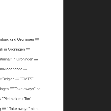
mburg und Groningen ////
ek in Groningen ////
nihal" in Groningen ////
/Niederlande ////
t/Belgien //// "CMTS"
ngen ////"Take aways" bei
/ "Picknick mit Tan"
//// " Take aways" nicht