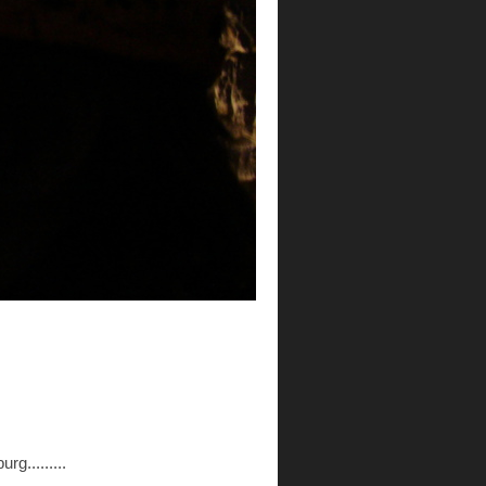
g.........