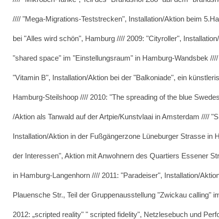
//// "Mega-Migrations-Teststrecken", Installation/Aktion beim 5.Ha
bei "Alles wird schön", Hamburg //// 2009: "Cityroller", Installat
"shared space" im "Einstellungsraum" in Hamburg-Wandsbek ////
"Vitamin B", Installation/Aktion bei der "Balkoniade", ein künstle
Hamburg-Steilshoop //// 2010: "The spreading of the blue Swedes 
/Aktion als Tanwald auf der Artpie/Kunstvlaai in Amsterdam //// "
Installation/Aktion in der Fußgängerzone Lüneburger Strasse in 
der Interessen", Aktion mit Anwohnern des Quartiers Essener St
in Hamburg-Langenhorn //// 2011: "Paradeiser", Installation/Akti
Plauensche Str., Teil der Gruppenausstellung "Zwickau calling" i
2012: „scripted reality" " scripted fidelity", Netzlesebuch und Per