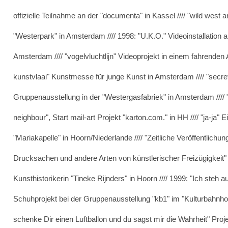
offizielle Teilnahme an der "documenta" in Kassel //// "wild west
"Westerpark" in Amsterdam //// 1998: "U.K.O." Videoinstallation a
Amsterdam //// "vogelvluchtlijn" Videoprojekt in einem fahrenden A
kunstvlaai" Kunstmesse für junge Kunst in Amsterdam //// "secre
Gruppenausstellung in der "Westergasfabriek" in Amsterdam //// "
neighbour", Start mail-art Projekt "karton.com." in HH //// "ja-ja" 
"Mariakapelle" in Hoorn/Niederlande //// "Zeitliche Veröffentlich
Drucksachen und andere Arten von künstlerischer Freizügigkeit
Kunsthistorikerin "Tineke Rijnders" in Hoorn //// 1999: "Ich steh 
Schuhprojekt bei der Gruppenausstellung "kb1" im "Kulturbahnhof"
schenke Dir einen Luftballon und du sagst mir die Wahrheit" Proje