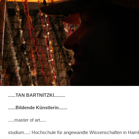
......TAN BARTNITZKI.........
......Bildende Künstlerin.......
.....master of art.....
studium....: Hochschule für angewandte Wissenschaften in Hambur