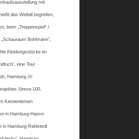
erkaufsausstellung mit
heißt das Weltall begreifen,
, beim „Treppenspiel“ /
im „Schauraum Bohlmann",
chte Kleidungsstücke im
dtuch", eine Tour
rüh, Hamburg ////
rojektes Strese 100,
zum Kennenlernen
tionen in Hamburg-Hamm
age in Hamburg-Rahlstedt
of festiv", Hamburg