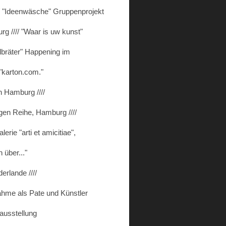
// "Ideenwäsche" Gruppenprojekt
g //// "Waar is uw kunst"
elbräter" Happening im
"karton.com."
n Hamburg ////
gen Reihe, Hamburg ////
erie "arti et amicitiae",
über..."
erlande ////
nahme als Pate und Künstler
ausstellung