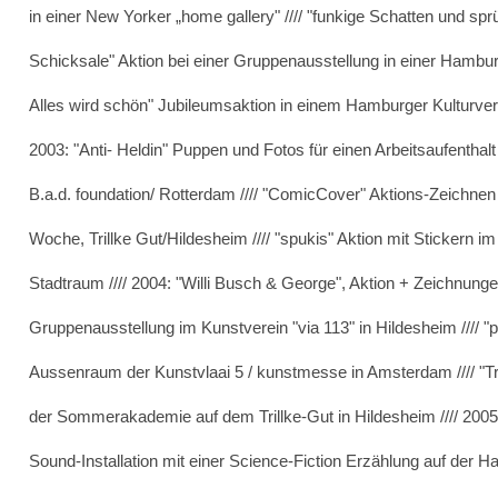
in einer New Yorker „home gallery" //// "funkige Schatten und sp
Schicksale" Aktion bei einer Gruppenausstellung in einer Hamburg
Alles wird schön" Jubileumsaktion in einem Hamburger Kulturverei
2003: "Anti- Heldin" Puppen und Fotos für einen Arbeitsaufenthalt 
B.a.d. foundation/ Rotterdam //// "ComicCover" Aktions-Zeichnen
Woche, Trillke Gut/Hildesheim //// "spukis" Aktion mit Stickern 
Stadtraum //// 2004: "Willi Busch & George", Aktion + Zeichnung
Gruppenausstellung im Kunstverein "via 113" in Hildesheim //// "p
Aussenraum der Kunstvlaai 5 / kunstmesse in Amsterdam //// "Trill
der Sommerakademie auf dem Trillke-Gut in Hildesheim //// 2005:
Sound-Installation mit einer Science-Fiction Erzählung auf der H